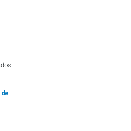
s
ados
 de