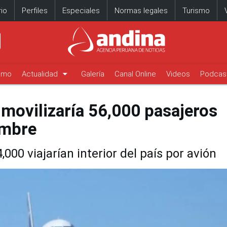
io
Perfiles
Especiales
Normas legales
Turismo
arrow_drop_down
timo
Actualidad
Galería
Canal Online
Videos
Podcas
 movilizaría 56,000 pasajeros
embre
000 viajarían interior del país por avión