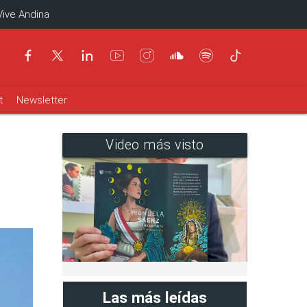
Vive Andina
t
Newsletter
Video más visto
Las más leídas