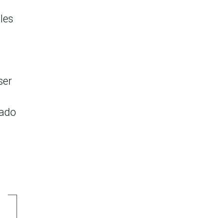
les
ser
lado