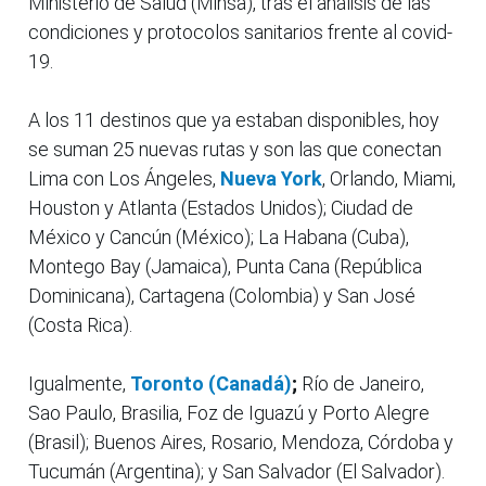
Ministerio de Salud (Minsa), tras el análisis de las
condiciones y protocolos sanitarios frente al covid-
19.
A los 11 destinos que ya estaban disponibles, hoy
se suman 25 nuevas rutas y son las que conectan
Lima con Los Ángeles,
Nueva York
, Orlando, Miami,
Houston y Atlanta (Estados Unidos); Ciudad de
México y Cancún (México); La Habana (Cuba),
Montego Bay (Jamaica), Punta Cana (República
Dominicana), Cartagena (Colombia) y San José
(Costa Rica).
Igualmente,
Toronto (Canadá)
;
Río de Janeiro,
Sao Paulo, Brasilia, Foz de Iguazú y Porto Alegre
(Brasil); Buenos Aires, Rosario, Mendoza, Córdoba y
Tucumán (Argentina); y San Salvador (El Salvador).