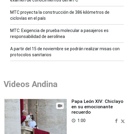
examen de conocimientos del MTC
MTC proyecta la construcción de 386 kilómetros de
ciclovías en el país
MTC: Exigencia de prueba molecular a pasajeros es
responsabilidad de aerolínea
A partir del 15 de noviembre se podrán realizar misas con
protocolos sanitarios
Videos Andina
Papa León XIV: Chiclayo
en su emocionante
recuerdo
1:00
access_time