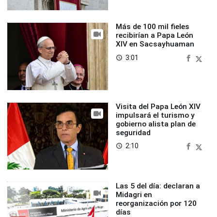
Más de 100 mil fieles
recibirían a Papa León
XIV en Sacsayhuaman
3:01
access_time
Visita del Papa León XIV
impulsará el turismo y
gobierno alista plan de
seguridad
2:10
access_time
Las 5 del día: declaran a
Midagri en
reorganización por 120
días