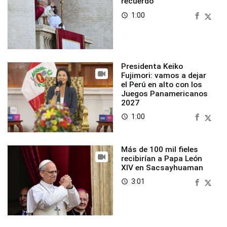
recuerdo
1:00
access_time
Presidenta Keiko
Fujimori: vamos a dejar
el Perú en alto con los
Juegos Panamericanos
2027
1:00
access_time
Más de 100 mil fieles
recibirían a Papa León
XIV en Sacsayhuaman
3:01
access_time