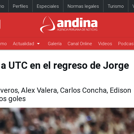
io
Perfiles
Especiales
Normas legales
Turismo
arrow_drop_down
timo
Actualidad
Galería
Canal Online
Videos
Podcas
 a UTC en el regreso de Jorge
veros, Alex Valera, Carlos Concha, Edison
os goles