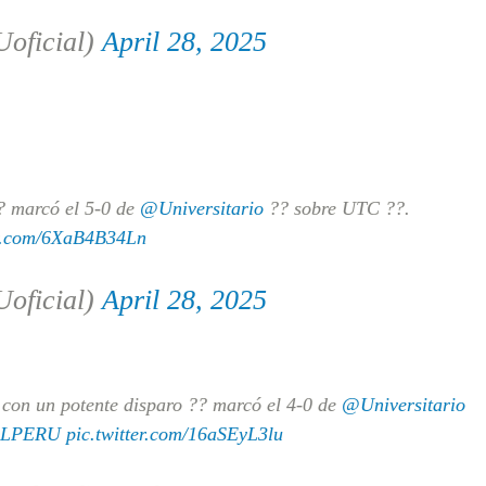
ficial)
April 28, 2025
? marcó el 5-0 de
@Universitario
?? sobre UTC ??.
er.com/6XaB4B34Ln
ficial)
April 28, 2025
n un potente disparo ?? marcó el 4-0 de
@Universitario
OLPERU
pic.twitter.com/16aSEyL3lu