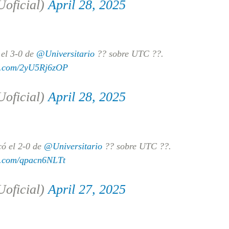
ficial)
April 28, 2025
el 3-0 de
@Universitario
?? sobre UTC ??.
er.com/2yU5Rj6zOP
ficial)
April 28, 2025
ó el 2-0 de
@Universitario
?? sobre UTC ??.
er.com/qpacn6NLTt
ficial)
April 27, 2025