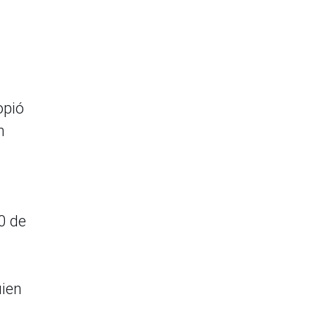
opió
n
0 de
uien