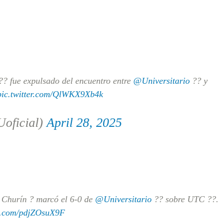
fue expulsado del encuentro entre
@Universitario
?? y
pic.twitter.com/QlWKX9Xb4k
ficial)
April 28, 2025
hurín ? marcó el 6-0 de
@Universitario
?? sobre UTC ??.
er.com/pdjZOsuX9F