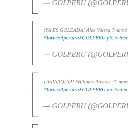
— GOLPERU (@GOLPERUo
¡YA ES GOLEADA! Alex Valera ?marcó 
#TorneoAperturaXGOLPERU
pic.twitt
— GOLPERU (@GOLPERUo
¡JERARQUÍA! Williams Riveros ?? marc
#TorneoAperturaXGOLPERU
pic.twitt
— GOLPERU (@GOLPERUo