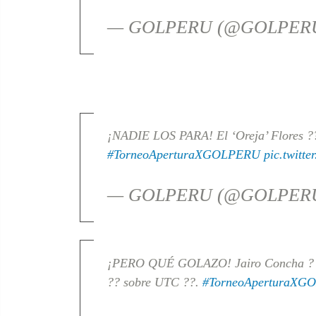
— GOLPERU (@GOLPERUo
¡NADIE LOS PARA! El ‘Oreja’ Flores ?
#TorneoAperturaXGOLPERU
pic.twitt
— GOLPERU (@GOLPERUo
¡PERO QUÉ GOLAZO! Jairo Concha ? co
?? sobre UTC ??.
#TorneoAperturaXG