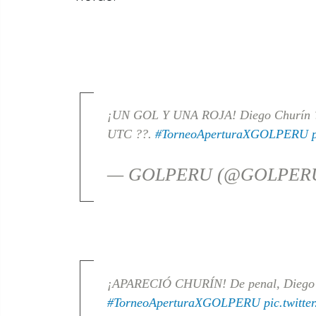
¡UN GOL Y UNA ROJA! Diego Churín ?? 
UTC ??.
#TorneoAperturaXGOLPERU
— GOLPERU (@GOLPERUo
¡APARECIÓ CHURÍN! De penal, Diego C
#TorneoAperturaXGOLPERU
pic.twitt