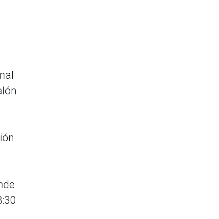
enal
alón
ción
onde
8:30