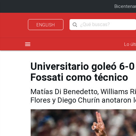
Bicentenar
ENGLISH
menu
Lo úl
Universitario goleó 6-0
Fossati como técnico
Matías Di Benedetto, Williams Ri
Flores y Diego Churín anotaron l