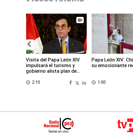
Visita del Papa León XIV
Papa León XIV: Chi
impulsará el turismo y
su emocionante re
gobierno alista plan de
seguridad
2:10
1:00
access_time
access_time