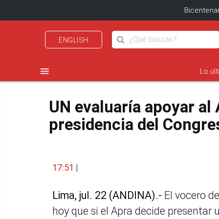
Bicentenar
ENGLISH
menu
Lo úl
UN evaluaría apoyar al 
presidencia del Congre
17:51
|
Lima, jul. 22 (ANDINA).-
El vocero d
hoy que si el Apra decide presentar 