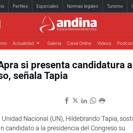
io
Perfiles
Especiales
Normas legales
Turismo
arrow_drop_down
timo
Actualidad
Galería
Canal Online
Videos
Podcas
Apra si presenta candidatura a
so, señala Tapia
e Unidad Nacional (UN), Hildebrando Tapia, sos
un candidato a la presidencia del Congreso su