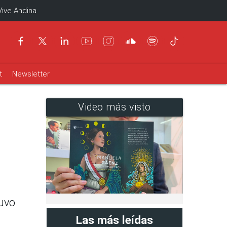
Vive Andina
t
Newsletter
Video más visto
tuvo
Las más leídas