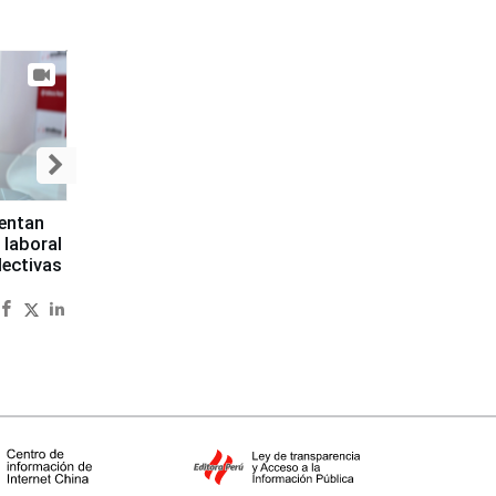
sentan
 laboral
lectivas