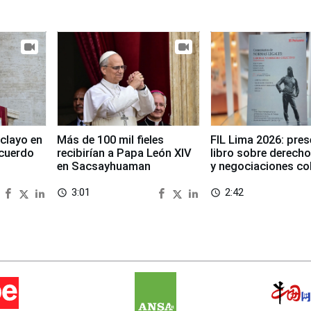
clayo en
Más de 100 mil fieles
FIL Lima 2026: pre
cuerdo
recibirían a Papa León XIV
libro sobre derecho
en Sacsayhuaman
y negociaciones co
3:01
2:42
access_time
access_time