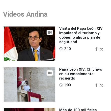
Videos Andina
Visita del Papa León XIV
impulsará el turismo y
gobierno alista plan de
seguridad
2:10
access_time
Papa León XIV: Chiclayo
en su emocionante
recuerdo
1:00
access_time
Más de 100 mil fieles