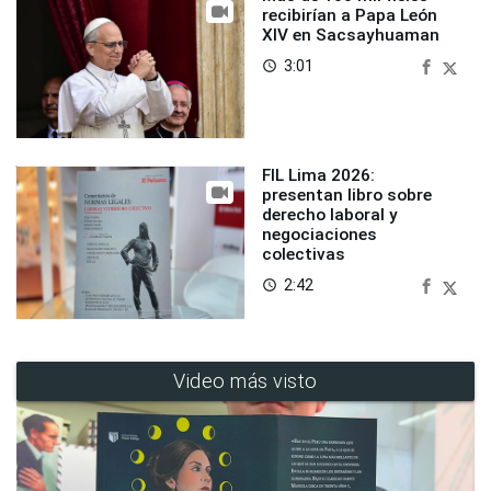
recibirían a Papa León
XIV en Sacsayhuaman
3:01
access_time
FIL Lima 2026:
presentan libro sobre
derecho laboral y
negociaciones
colectivas
2:42
access_time
Video más visto