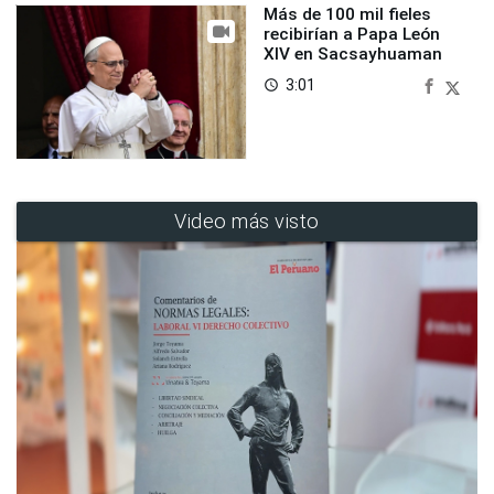
Más de 100 mil fieles
recibirían a Papa León
XIV en Sacsayhuaman
3:01
access_time
Video más visto