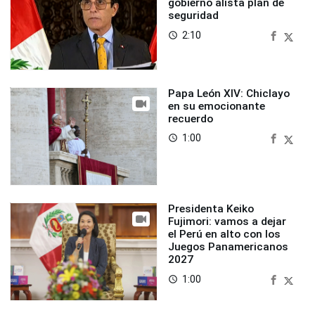
gobierno alista plan de
seguridad
2:10
access_time
Papa León XIV: Chiclayo
en su emocionante
recuerdo
1:00
access_time
Presidenta Keiko
Fujimori: vamos a dejar
el Perú en alto con los
Juegos Panamericanos
2027
1:00
access_time