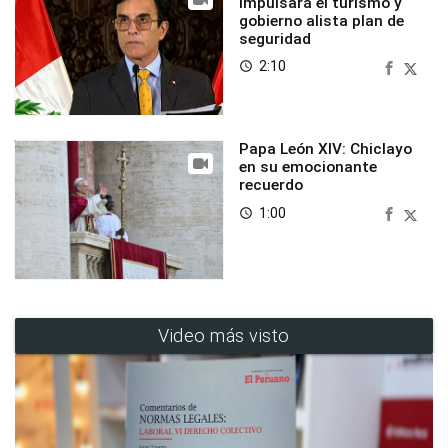
impulsará el turismo y
gobierno alista plan de
seguridad
2:10
access_time
Papa León XIV: Chiclayo
en su emocionante
recuerdo
1:00
access_time
Video más visto