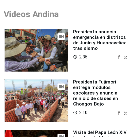
Videos Andina
Presidenta anuncia
emergencia en distritos
de Junín y Huancavelica
tras sismo
2:35
access_time
Presidenta Fujimori
entrega módulos
escolares y anuncia
reinicio de clases en
Chongos Bajo
2:10
access_time
Visita del Papa León XIV