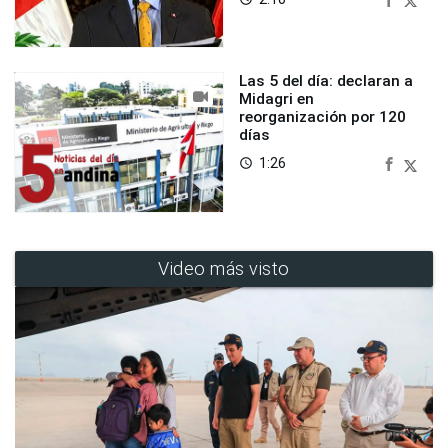
Las 5 del día: declaran a
Midagri en
reorganización por 120
días
1:26
access_time
Video más visto