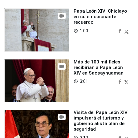
Papa León XIV: Chiclayo
en su emocionante
recuerdo
1:00
access_time
Más de 100 mil fieles
recibirían a Papa León
XIV en Sacsayhuaman
3:01
access_time
Visita del Papa León XIV
impulsará el turismo y
gobierno alista plan de
seguridad
2:10
access_time