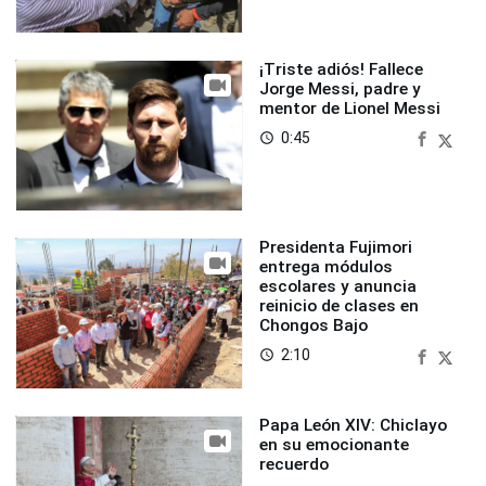
¡Triste adiós! Fallece
Jorge Messi, padre y
mentor de Lionel Messi
0:45
access_time
Presidenta Fujimori
entrega módulos
escolares y anuncia
reinicio de clases en
Chongos Bajo
2:10
access_time
Papa León XIV: Chiclayo
en su emocionante
recuerdo