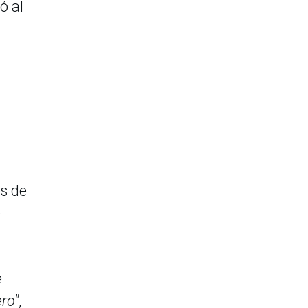
ó al
es de
e
e
ro"
,