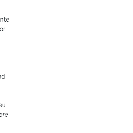
ente
or
ad
su
are