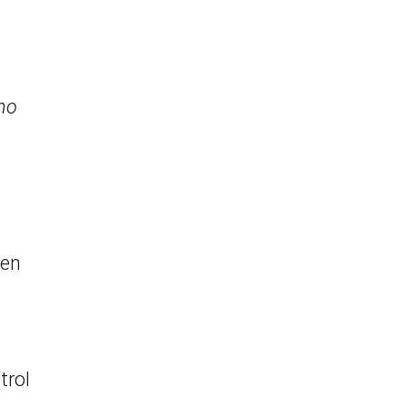
 no
 en
trol