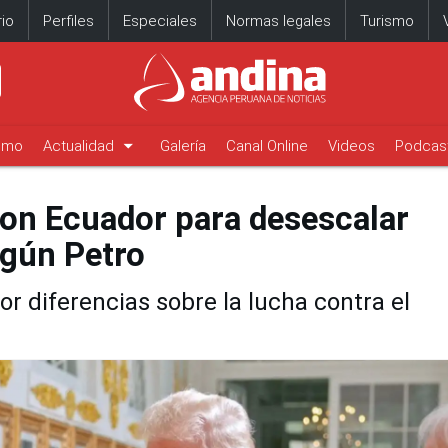
io
Perfiles
Especiales
Normas legales
Turismo
arrow_drop_down
timo
Actualidad
Galería
Canal Online
Videos
Podcas
on Ecuador para desescalar
egún Petro
r diferencias sobre la lucha contra el