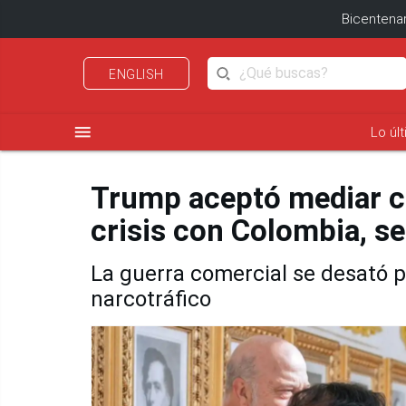
Bicentenar
ENGLISH
menu
Lo úl
Trump aceptó mediar c
crisis con Colombia, s
La guerra comercial se desató po
narcotráfico