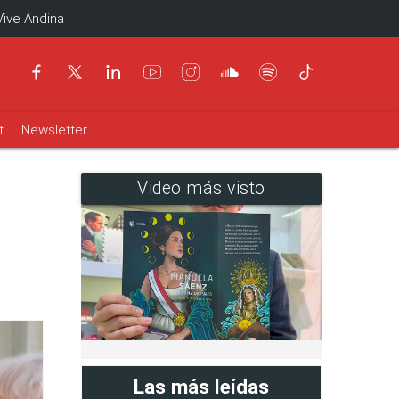
Vive Andina
t
Newsletter
Video más visto
Las más leídas