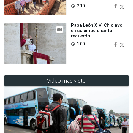
2:10
access_time
Papa León XIV: Chiclayo
en su emocionante
recuerdo
1:00
access_time
Video más visto