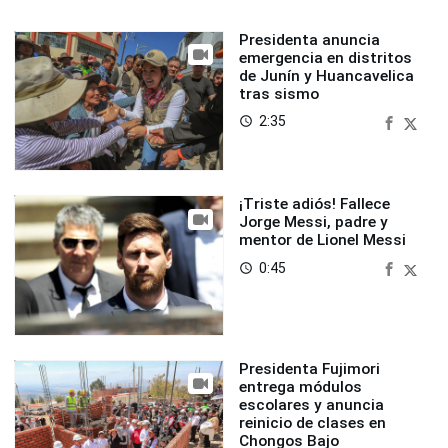
Presidenta anuncia
emergencia en distritos
de Junín y Huancavelica
tras sismo
2:35
access_time
¡Triste adiós! Fallece
Jorge Messi, padre y
mentor de Lionel Messi
0:45
access_time
Presidenta Fujimori
entrega módulos
escolares y anuncia
reinicio de clases en
Chongos Bajo