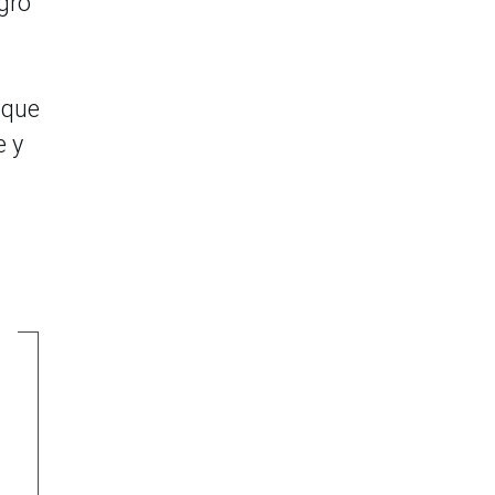
gro
 que
e y