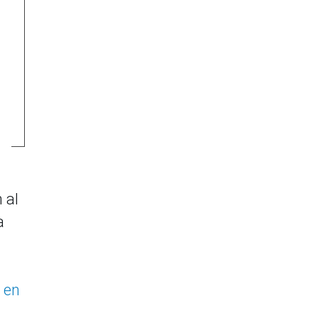
 al
a
o en