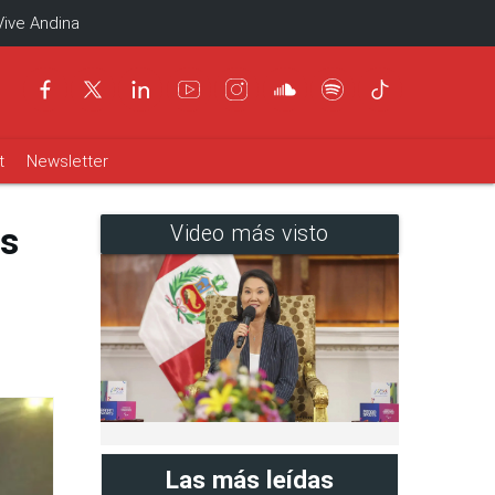
Vive Andina
t
Newsletter
os
Video más visto
Las más leídas