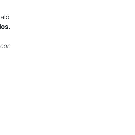
ñaló
dos.
 con