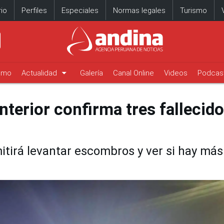
io
Perfiles
Especiales
Normas legales
Turismo
arrow_drop_down
timo
Actualidad
Galería
Canal Online
Videos
Podcas
 Interior confirma tres fallecid
itirá levantar escombros y ver si hay más