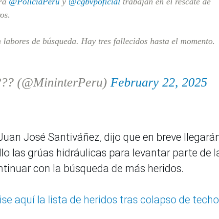
tra
@PoliciaPeru
y
@cgbvpoficial
trabajan en el rescate de
os.
 labores de búsqueda. Hay tres fallecidos hasta el momento.
???? (@MininterPeru)
February 22, 2025
, Juan José Santiváñez, dijo que en breve llegarán
lo las grúas hidráulicas para levantar parte de l
ntinuar con la búsqueda de más heridos.
vise aquí la lista de heridos tras colapso de tech