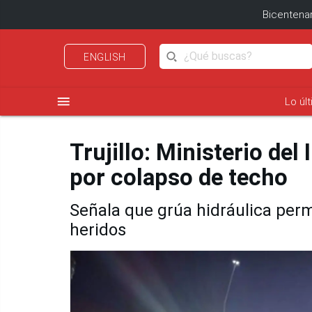
Bicentenar
ENGLISH
menu
Lo úl
Trujillo: Ministerio del
por colapso de techo
Señala que grúa hidráulica perm
heridos