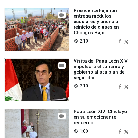
Presidenta Fujimori
entrega módulos
escolares y anuncia
reinicio de clases en
Chongos Bajo
2:10
access_time
Visita del Papa León XIV
impulsará el turismo y
gobierno alista plan de
seguridad
2:10
access_time
Papa León XIV: Chiclayo
en su emocionante
recuerdo
1:00
access_time