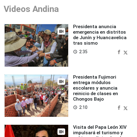
Videos Andina
Presidenta anuncia
emergencia en distritos
de Junín y Huancavelica
tras sismo
2:35
access_time
Presidenta Fujimori
entrega módulos
escolares y anuncia
reinicio de clases en
Chongos Bajo
2:10
access_time
Visita del Papa León XIV
impulsará el turismo y