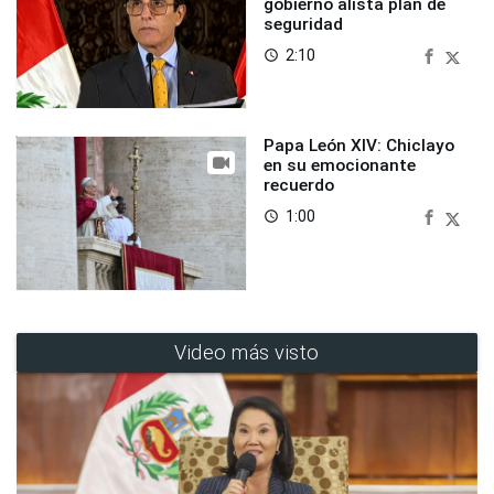
gobierno alista plan de
seguridad
2:10
access_time
Papa León XIV: Chiclayo
en su emocionante
recuerdo
1:00
access_time
Video más visto