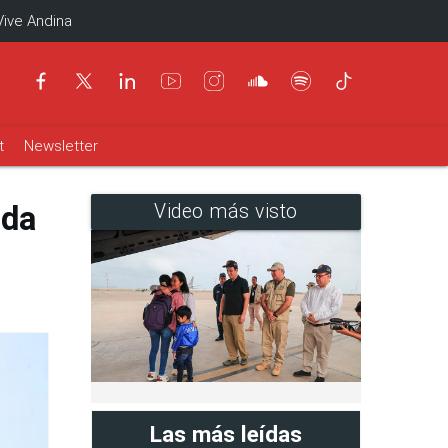
Vive Andina
t
Newsletter
nda
Video más visto
Las más leídas