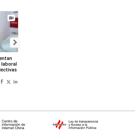
sentan
 laboral
lectivas