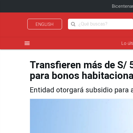
Bicentenar
ENGLISH
menu
Lo úl
Transfieren más de S/ 
para bonos habitaciona
Entidad otorgará subsidio para 