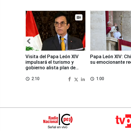
Visita del Papa León XIV
Papa León XIV: Chi
impulsará el turismo y
su emocionante re
gobierno alista plan de
seguridad
2:10
1:00
access_time
access_time