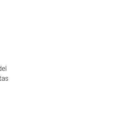
del
tas