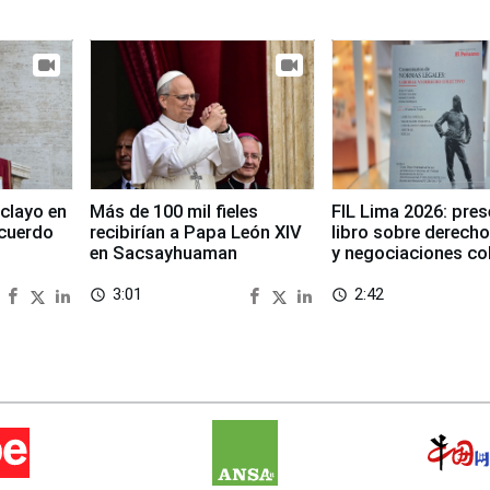
clayo en
Más de 100 mil fieles
FIL Lima 2026: pre
cuerdo
recibirían a Papa León XIV
libro sobre derecho
en Sacsayhuaman
y negociaciones co
3:01
2:42
access_time
access_time