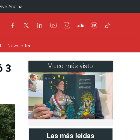
Vive Andina
t
Newsletter
ó 3
Video más visto
Las más leídas