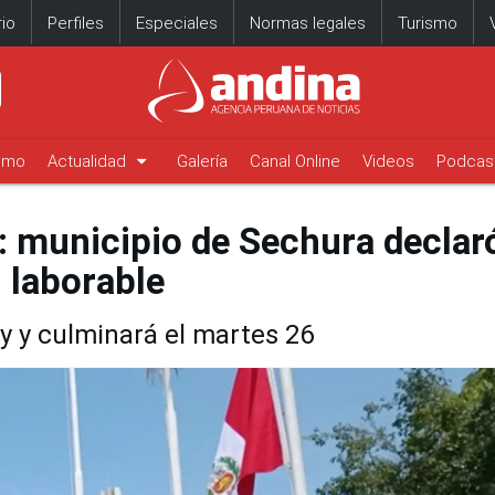
io
Perfiles
Especiales
Normas legales
Turismo
arrow_drop_down
timo
Actualidad
Galería
Canal Online
Videos
Podcas
: municipio de Sechura declar
l laborable
y y culminará el martes 26