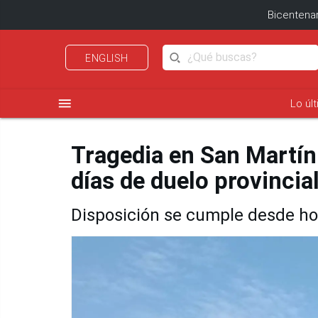
Bicentenar
ENGLISH
menu
Lo úl
Tragedia en San Martín
días de duelo provincia
Disposición se cumple desde ho