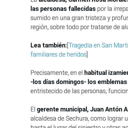
las personas fallecidas
por la irre
sumido en una gran tristeza y profu
región, sobre todo por tratarse de 
Lea también:
[
Tragedia en San Martí
familiares de heridos
]
Precisamente, en el
habitual izamie
-los días domingos- los emblema
entristecido de las personas, funcion
El
gerente municipal, Juan Antón 
alcaldesa de Sechura, como lograr u
hasta el lugar del siniestro y otras a