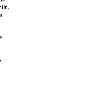
tín,
an
e
o