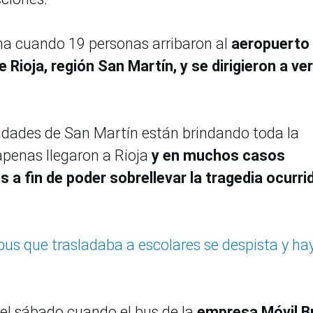
a cuando 19 personas arribaron al
aeropuerto
 Rioja, región San Martín, y se dirigieron a ver
idades de San Martín están brindando toda la
apenas llegaron a Rioja
y en muchos casos
 a fin de poder sobrellevar la tragedia ocurri
us que trasladaba a escolares se despista y hay
el sábado cuando el bus de la
empresa Móvil B