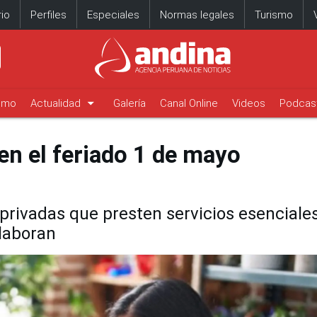
io
Perfiles
Especiales
Normas legales
Turismo
arrow_drop_down
timo
Actualidad
Galería
Canal Online
Videos
Podcas
en el feriado 1 de mayo
privadas que presten servicios esenciale
laboran