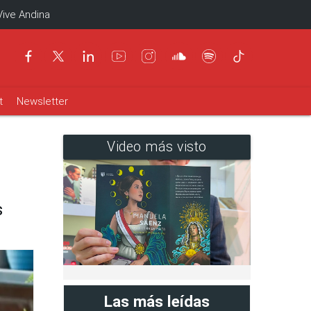
Vive Andina
t
Newsletter
Video más visto
s
Las más leídas