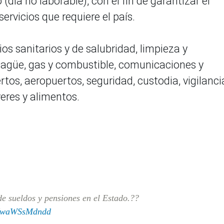
día no laborable), con el fin de garantizar el
rvicios que requiere el país.
ios sanitarios y de salubridad, limpieza y
sagüe, gas y combustible, comunicaciones y
tos, aeropuertos, seguridad, custodia, vigilancia
veres y alimentos.
 sueldos y pensiones en el Estado.??
om/waWSsMdndd