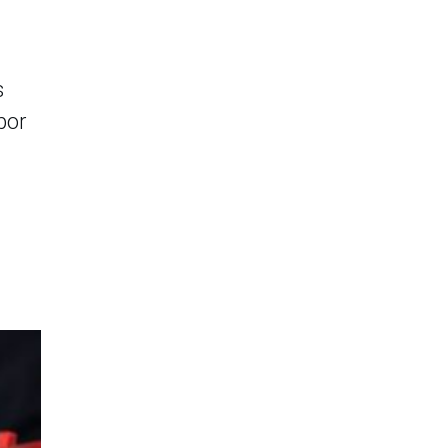
s
por