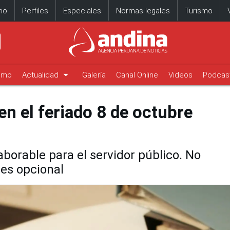
io
Perfiles
Especiales
Normas legales
Turismo
arrow_drop_down
timo
Actualidad
Galería
Canal Online
Videos
Podcas
n el feriado 8 de octubre
aborable para el servidor público. No
 es opcional