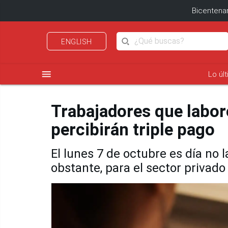
Bicentenar
ENGLISH
menu
Lo úl
Trabajadores que labore
percibirán triple pago
El lunes 7 de octubre es día no l
obstante, para el sector privado