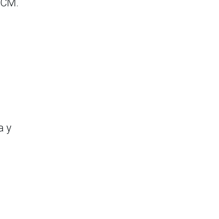
PCM.
a y