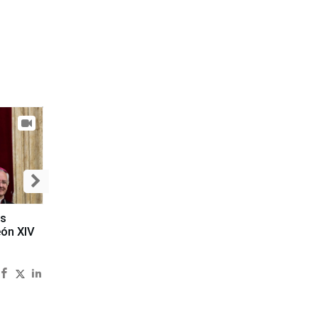
es
eón XIV