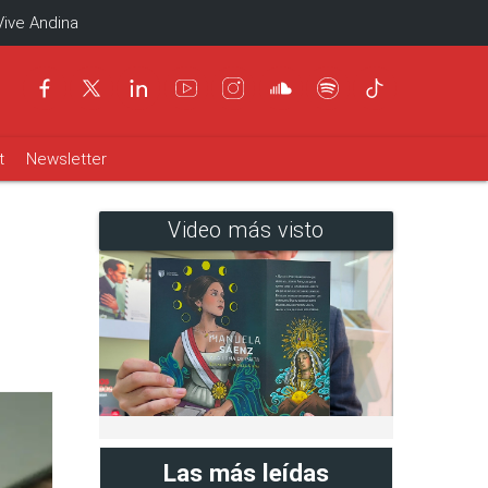
Vive Andina
t
Newsletter
Video más visto
Las más leídas