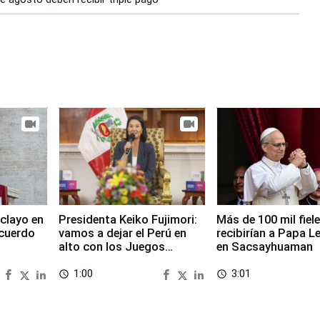
clayo en
Presidenta Keiko Fujimori:
Más de 100 mil fiel
cuerdo
vamos a dejar el Perú en
recibirían a Papa L
alto con los Juegos
en Sacsayhuaman
Panamericanos 2027
1:00
3:01
access_time
access_time