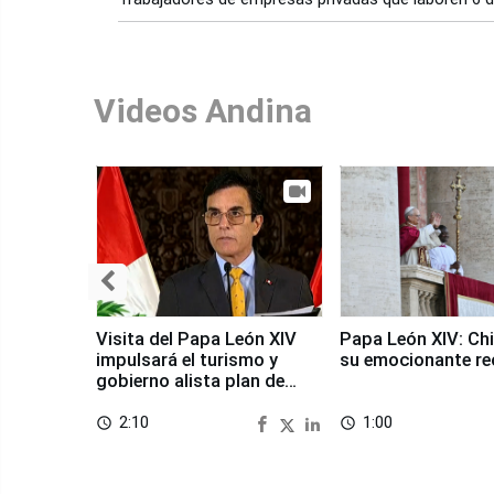
Videos Andina
Visita del Papa León XIV
Papa León XIV: Chi
impulsará el turismo y
su emocionante re
gobierno alista plan de
seguridad
2:10
1:00
access_time
access_time