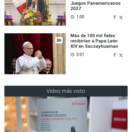
Juegos Panamericanos
2027
1:00
access_time
Más de 100 mil fieles
recibirían a Papa León
XIV en Sacsayhuaman
3:01
access_time
Video más visto