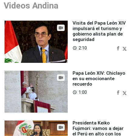
Videos Andina
Visita del Papa León XIV
impulsará el turismo y
gobierno alista plan de
seguridad
2:10
access_time
Papa León XIV: Chiclayo
en su emocionante
recuerdo
1:00
access_time
Presidenta Keiko
Fujimori: vamos a dejar
el Perú en alto con los