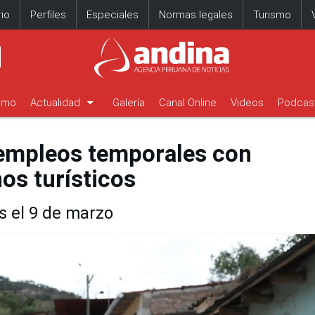
io
Perfiles
Especiales
Normas legales
Turismo
arrow_drop_down
timo
Actualidad
Galería
Canal Online
Videos
Podcas
 empleos temporales con
os turísticos
s el 9 de marzo