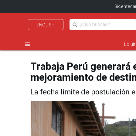
Bicentenar
ENGLISH
menu
Lo úl
Trabaja Perú generará
mejoramiento de destin
La fecha límite de postulación e