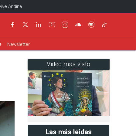
Vive Andina
t
Newsletter
Video más visto
Las más leídas