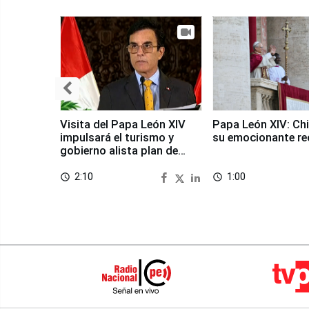
Visita del Papa León XIV
Papa León XIV: Chi
impulsará el turismo y
su emocionante re
gobierno alista plan de
seguridad
2:10
1:00
access_time
access_time