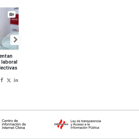
sentan
 laboral
lectivas