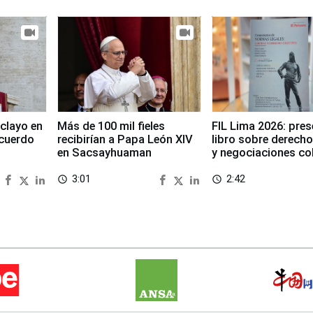
clayo en
Más de 100 mil fieles
FIL Lima 2026: pre
cuerdo
recibirían a Papa León XIV
libro sobre derecho
en Sacsayhuaman
y negociaciones co
3:01
2:42
access_time
access_time