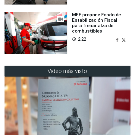
MEF propone Fondo de
Estabilización Fiscal
para frenar alza de
combustibles
2:22
access_time
Video más visto