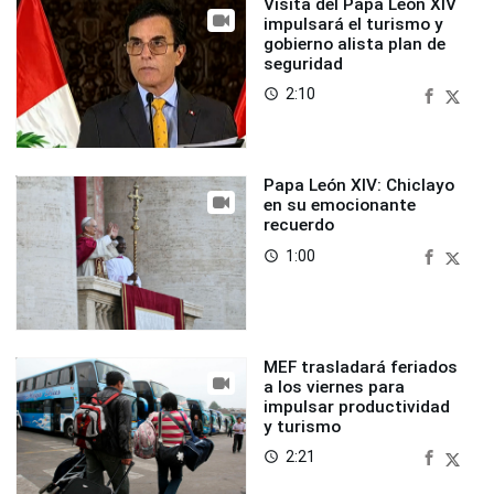
Visita del Papa León XIV
impulsará el turismo y
gobierno alista plan de
seguridad
2:10
access_time
Papa León XIV: Chiclayo
en su emocionante
recuerdo
1:00
access_time
MEF trasladará feriados
a los viernes para
impulsar productividad
y turismo
2:21
access_time