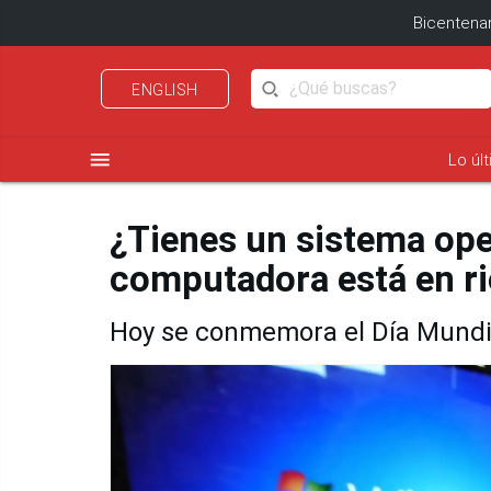
Bicentenar
ENGLISH
menu
Lo úl
¿Tienes un sistema ope
computadora está en r
Hoy se conmemora el Día Mundia