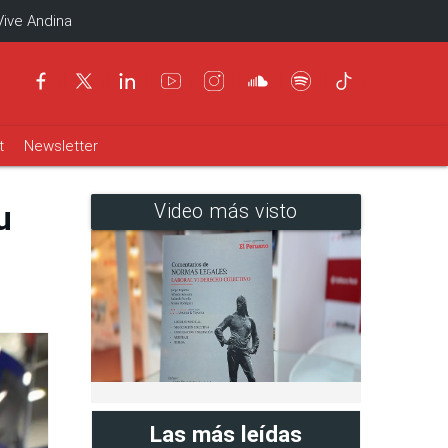
Vive Andina
t
Newsletter
u
Video más visto
Las más leídas