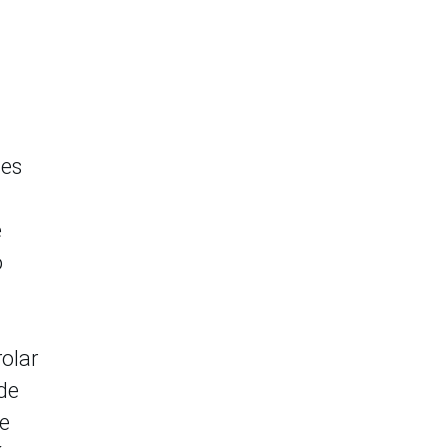
 es
e
o
olar
de
se