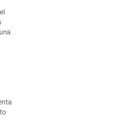
el
s
 una
enta
to