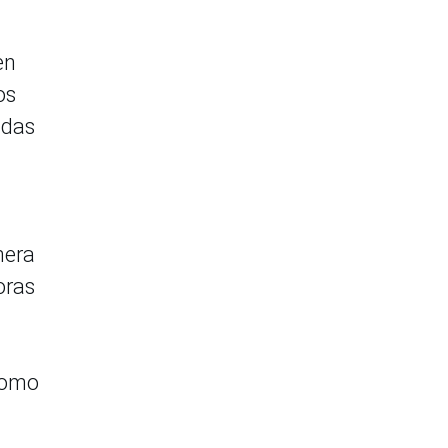
en
os
idas
nera
oras
como