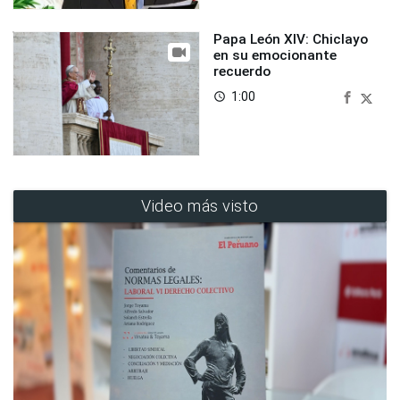
Papa León XIV: Chiclayo
en su emocionante
recuerdo
1:00
access_time
Video más visto