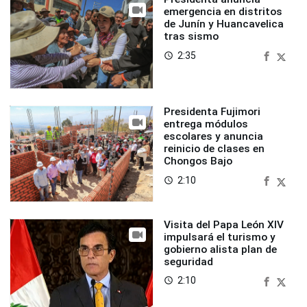
emergencia en distritos
de Junín y Huancavelica
tras sismo
2:35
access_time
Presidenta Fujimori
entrega módulos
escolares y anuncia
reinicio de clases en
Chongos Bajo
2:10
access_time
Visita del Papa León XIV
impulsará el turismo y
gobierno alista plan de
seguridad
2:10
access_time