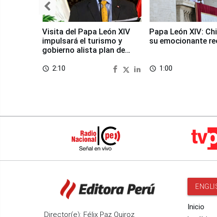
Visita del Papa León XIV
Papa León XIV: Chi
impulsará el turismo y
su emocionante re
gobierno alista plan de
seguridad
2:10
1:00
access_time
access_time
ENGLI
Inicio
Director(e): Félix Paz Quiroz