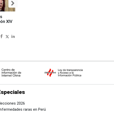
es
eón XIV
Especiales
lecciones 2026
nfermedades raras en Perú