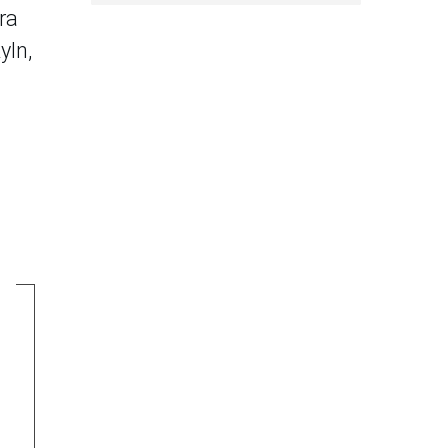
ra
yln,