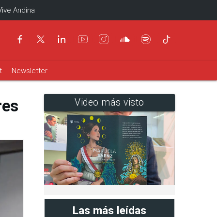
Vive Andina
t
Newsletter
res
Video más visto
Las más leídas