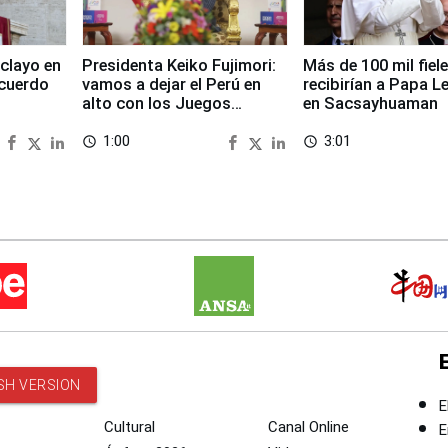
clayo en
Presidenta Keiko Fujimori:
Más de 100 mil fiel
cuerdo
vamos a dejar el Perú en
recibirían a Papa L
alto con los Juegos
en Sacsayhuaman
Panamericanos 2027
1:00
3:01
access_time
access_time
SH VERSION
E
Cultural
Canal Online
E