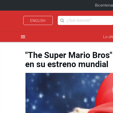
Bicentenar
ENGLISH
menu
Lo úl
"The Super Mario Bros"
en su estreno mundial