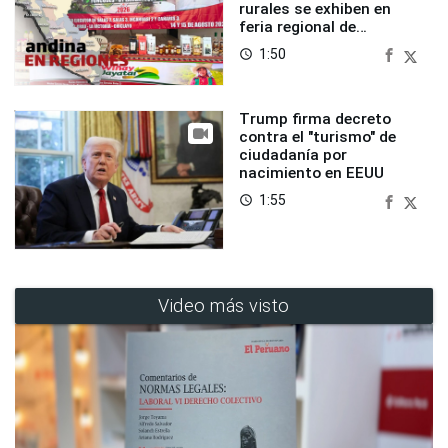
rurales se exhiben en
feria regional de
Foncodes
1:50
access_time
Trump firma decreto
contra el "turismo" de
ciudadanía por
nacimiento en EEUU
1:55
access_time
Video más visto