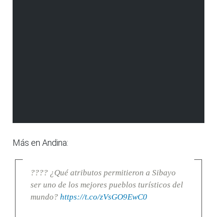
Más en Andina:
???? ¿Qué atributos permitieron a Sibayo
ser uno de los mejores pueblos turísticos del
mundo?
https://t.co/zVsGO9EwC0