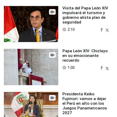
Visita del Papa León XIV
impulsará el turismo y
gobierno alista plan de
seguridad
2:10
access_time
Papa León XIV: Chiclayo
en su emocionante
recuerdo
1:00
access_time
Presidenta Keiko
Fujimori: vamos a dejar
el Perú en alto con los
Juegos Panamericanos
2027