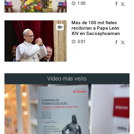
1:00
access_time
Más de 100 mil fieles
recibirían a Papa León
XIV en Sacsayhuaman
3:01
access_time
Video más visto