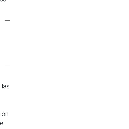
 las
ción
de