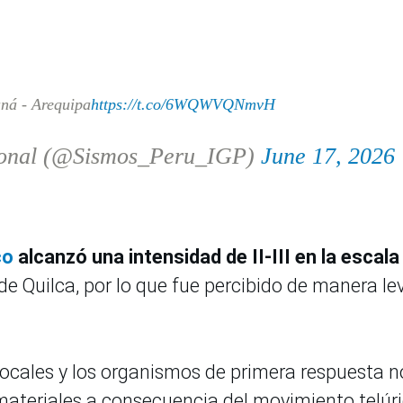
ná - Arequipa
https://t.co/6WQWVQNmvH
ional (@Sismos_Peru_IGP)
June 17, 2026
co
alcanzó una intensidad de II-III en la escala
 de Quilca, por lo que fue percibido de manera le
ocales y los organismos de primera respuesta n
ateriales a consecuencia del movimiento telúri