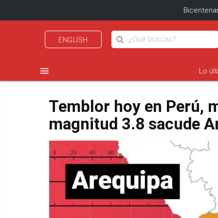
Bicentenar
ENGLISH
menu
Lo úl
Temblor hoy en Perú, m
magnitud 3.8 sacude A