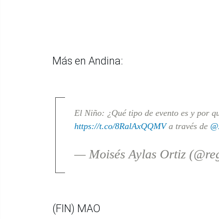
Más en Andina:
El Niño: ¿Qué tipo de evento es y por q
https://t.co/8RalAxQQMV
a través de
@A
— Moisés Aylas Ortiz (@re
(FIN) MAO