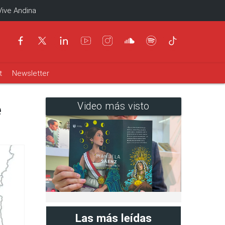
Vive Andina
t
Newsletter
e
Video más visto
Las más leídas