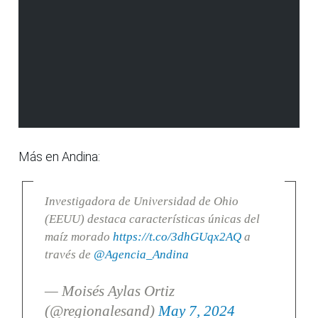
Más en Andina:
Investigadora de Universidad de Ohio
(EEUU) destaca características únicas del
maíz morado
https://t.co/3dhGUqx2AQ
a
través de
@Agencia_Andina
— Moisés Aylas Ortiz
(@regionalesand)
May 7, 2024