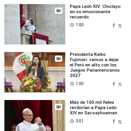
Papa León XIV: Chiclayo
en su emocionante
recuerdo
1:00
access_time
Presidenta Keiko
Fujimori: vamos a dejar
el Perú en alto con los
Juegos Panamericanos
2027
1:00
access_time
Más de 100 mil fieles
recibirían a Papa León
XIV en Sacsayhuaman
3:01
access_time