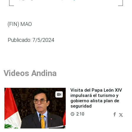
(FIN) MAO
Publicado: 7/5/2024
Videos Andina
Visita del Papa León XIV
impulsará el turismo y
gobierno alista plan de
seguridad
2:10
access_time