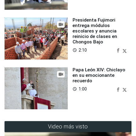
Presidenta Fujimori
entrega módulos
escolares y anuncia
reinicio de clases en
Chongos Bajo
2:10
access_time
Papa León XIV: Chiclayo
en su emocionante
recuerdo
1:00
access_time
Video más visto