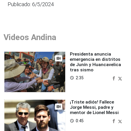
Publicado: 6/5/2024
Videos Andina
Presidenta anuncia
emergencia en distritos
de Junín y Huancavelica
tras sismo
2:35
access_time
¡Triste adiós! Fallece
Jorge Messi, padre y
mentor de Lionel Messi
0:45
access_time