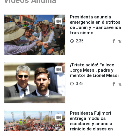
Videos Andina
Presidenta anuncia
emergencia en distritos
de Junín y Huancavelica
tras sismo
2:35
access_time
¡Triste adiós! Fallece
Jorge Messi, padre y
mentor de Lionel Messi
0:45
access_time
Presidenta Fujimori
entrega módulos
escolares y anuncia
reinicio de clases en