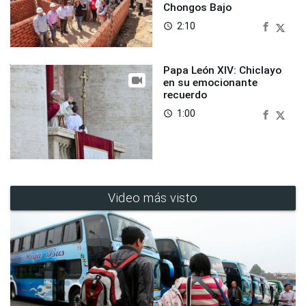
Chongos Bajo
2:10
access_time
Papa León XIV: Chiclayo
en su emocionante
recuerdo
1:00
access_time
Video más visto