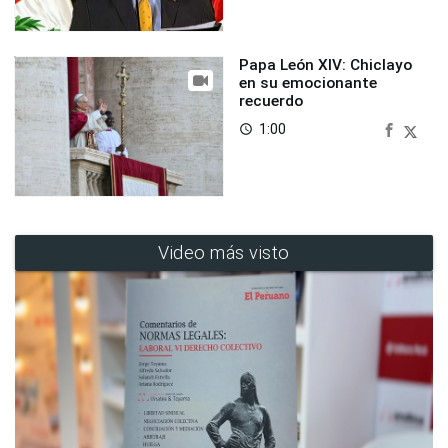
Papa León XIV: Chiclayo
en su emocionante
recuerdo
1:00
access_time
Video más visto