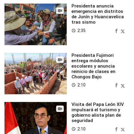
Presidenta anuncia
emergencia en distritos
de Junín y Huancavelica
tras sismo
2:35
access_time
Presidenta Fujimori
entrega módulos
escolares y anuncia
reinicio de clases en
Chongos Bajo
2:10
access_time
Visita del Papa León XIV
impulsará el turismo y
gobierno alista plan de
seguridad
2:10
access_time