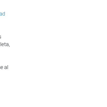
dad
s
leta,
e al