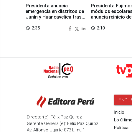
Presidenta anuncia
Presidenta Fujimor
emergencia en distritos de
módulos escolares
Junín y Huancavelica tras
anuncia reinicio de
sismo
en Chongos Bajo
2:35
2:10
access_time
access_time
ENGLI
Inicio
Director(e): Félix Paz Quiroz
Lo últim
Gerente General(e): Félix Paz Quiroz
Política
Av. Alfonso Ugarte 873 Lima 1