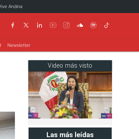
Vive Andina
t
Newsletter
Video más visto
n
Las más leídas