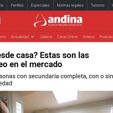
io
Perfiles
Especiales
Normas legales
Turismo
arrow_drop_down
timo
Actualidad
Galería
Canal Online
Videos
Podcas
esde casa? Estas son las
eo en el mercado
rsonas con secundaria completa, con o si
 edad