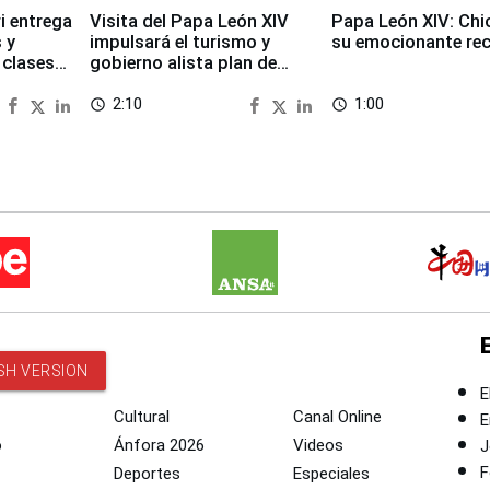
i entrega
Visita del Papa León XIV
Papa León XIV: Chi
 y
impulsará el turismo y
su emocionante re
 clases
gobierno alista plan de
seguridad
2:10
1:00
access_time
access_time
SH VERSION
E
Cultural
Canal Online
E
o
Ánfora 2026
Videos
J
F
Deportes
Especiales