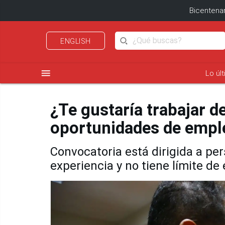
Bicentenar
ENGLISH
menu
Lo úl
¿Te gustaría trabajar d
oportunidades de empl
Convocatoria está dirigida a pe
experiencia y no tiene límite de