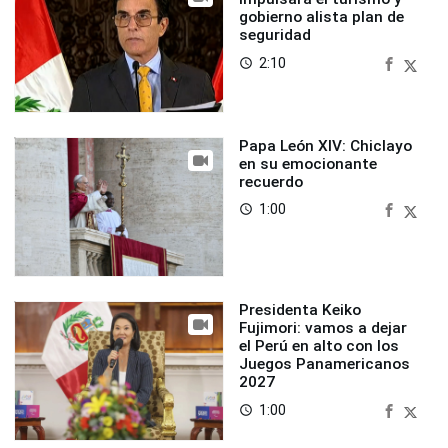
gobierno alista plan de
seguridad
2:10
access_time
Papa León XIV: Chiclayo
en su emocionante
recuerdo
1:00
access_time
Presidenta Keiko
Fujimori: vamos a dejar
el Perú en alto con los
Juegos Panamericanos
2027
1:00
access_time