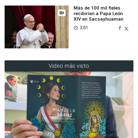
Más de 100 mil fieles
recibirían a Papa León
XIV en Sacsayhuaman
3:01
access_time
Video más visto