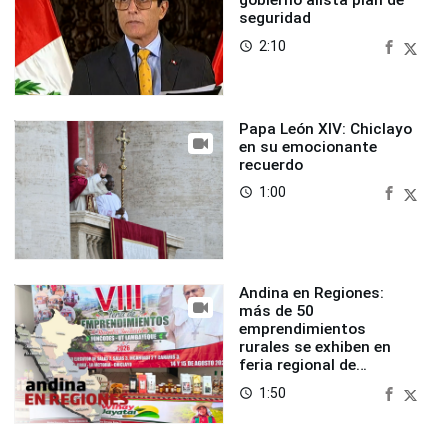
gobierno alista plan de
seguridad
2:10
access_time
Papa León XIV: Chiclayo
en su emocionante
recuerdo
1:00
access_time
Andina en Regiones:
más de 50
emprendimientos
rurales se exhiben en
feria regional de
Foncodes
1:50
access_time