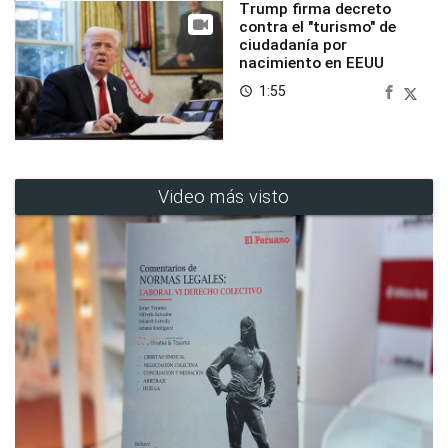
Trump firma decreto
contra el "turismo" de
ciudadanía por
nacimiento en EEUU
1:55
access_time
Video más visto