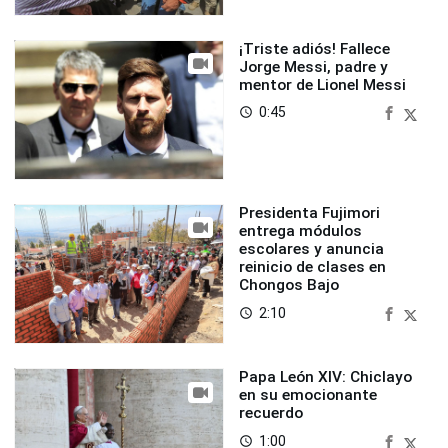
¡Triste adiós! Fallece
Jorge Messi, padre y
mentor de Lionel Messi
0:45
access_time
Presidenta Fujimori
entrega módulos
escolares y anuncia
reinicio de clases en
Chongos Bajo
2:10
access_time
Papa León XIV: Chiclayo
en su emocionante
recuerdo
1:00
access_time