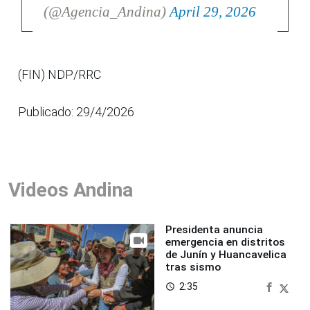
(@Agencia_Andina)
April 29, 2026
(FIN) NDP/RRC
Publicado: 29/4/2026
Videos Andina
Presidenta anuncia
emergencia en distritos
de Junín y Huancavelica
tras sismo
2:35
access_time