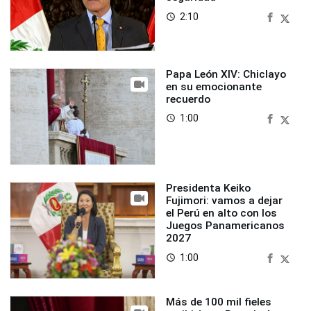
2:10
access_time
Papa León XIV: Chiclayo
en su emocionante
recuerdo
1:00
access_time
Presidenta Keiko
Fujimori: vamos a dejar
el Perú en alto con los
Juegos Panamericanos
2027
1:00
access_time
Más de 100 mil fieles