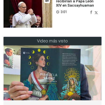
recibirían a Papa León
XIV en Sacsayhuaman
3:01
access_time
Video más visto