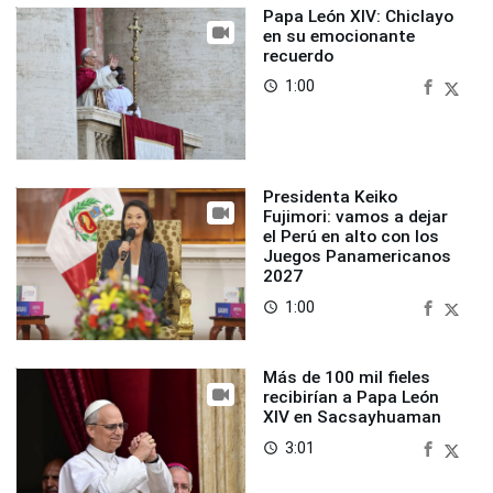
Papa León XIV: Chiclayo
en su emocionante
recuerdo
1:00
access_time
Presidenta Keiko
Fujimori: vamos a dejar
el Perú en alto con los
Juegos Panamericanos
2027
1:00
access_time
Más de 100 mil fieles
recibirían a Papa León
XIV en Sacsayhuaman
3:01
access_time