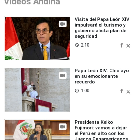
Videos Andina
Visita del Papa León XIV
impulsará el turismo y
gobierno alista plan de
seguridad
2:10
access_time
Papa León XIV: Chiclayo
en su emocionante
recuerdo
1:00
access_time
Presidenta Keiko
Fujimori: vamos a dejar
el Perú en alto con los
Juegos Panamericanos