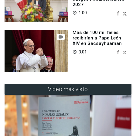
2027
1:00
access_time
Más de 100 mil fieles
recibirían a Papa León
XIV en Sacsayhuaman
3:01
access_time
Video más visto