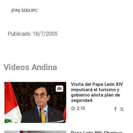
(FIN) SDD/JPC
Publicado: 18/7/2005
Videos Andina
Visita del Papa León XIV
impulsará el turismo y
gobierno alista plan de
seguridad
2:10
access_time