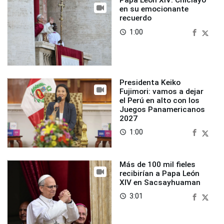
Papa León XIV: Chiclayo
en su emocionante
recuerdo
1:00
access_time
Presidenta Keiko
Fujimori: vamos a dejar
el Perú en alto con los
Juegos Panamericanos
2027
1:00
access_time
Más de 100 mil fieles
recibirían a Papa León
XIV en Sacsayhuaman
3:01
access_time