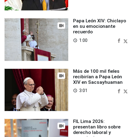
Papa León XIV: Chiclayo
en su emocionante
recuerdo
1:00
access_time
Más de 100 mil fieles
recibirían a Papa León
XIV en Sacsayhuaman
3:01
access_time
FIL Lima 2026:
presentan libro sobre
derecho laboral y