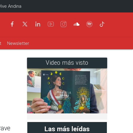
Vive Andina
t
Newsletter
Video más visto
rave
Las más leídas