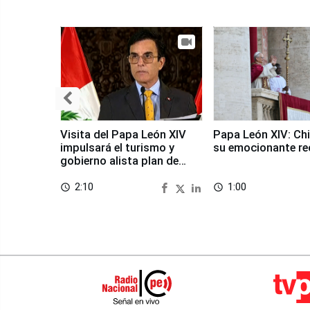
Visita del Papa León XIV
Papa León XIV: Chi
impulsará el turismo y
su emocionante re
gobierno alista plan de
seguridad
2:10
1:00
access_time
access_time