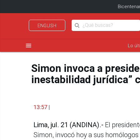
Bicentenar
ENGLISH
menu
Lo úl
Simon invoca a preside
inestabilidad jurídica”
13:57
|
Lima, jul. 21 (ANDINA).-
El presiden
Simon, invocó hoy a sus homólogos d