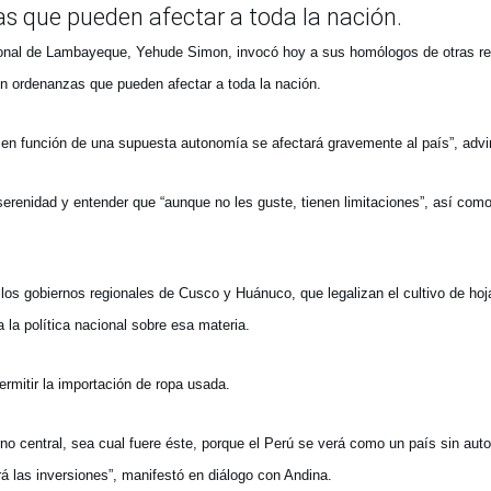
as que pueden afectar a toda la nación.
gional de Lambayeque, Yehude Simon, invocó hoy a sus homólogos de otras r
con ordenanzas que pueden afectar a toda la nación.
en función de una supuesta autonomía se afectará gravemente al país”, advir
enidad y entender que “aunque no les guste, tienen limitaciones”, así com
los gobiernos regionales de Cusco y Huánuco, que legalizan el cultivo de hoj
 la política nacional sobre esa materia.
rmitir la importación de ropa usada.
o central, sea cual fuere éste, porque el Perú se verá como un país sin auto
á las inversiones”, manifestó en diálogo con Andina.