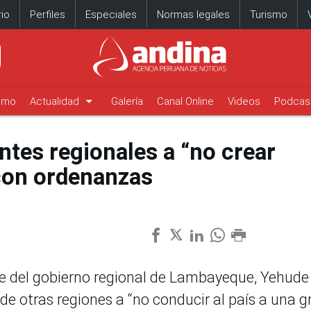
io
Perfiles
Especiales
Normas legales
Turismo
arrow_drop_down
timo
Actualidad
Galería
Canal Online
Videos
Podcas
ntes regionales a “no crear
 con ordenanzas
te del gobierno regional de Lambayeque, Yehude
e otras regiones a “no conducir al país a una g