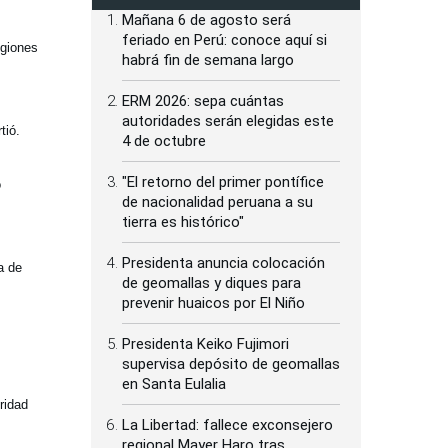
Mañana 6 de agosto será
feriado en Perú: conoce aquí si
egiones
habrá fin de semana largo
ERM 2026: sepa cuántas
autoridades serán elegidas este
tió.
4 de octubre
"El retorno del primer pontífice
o
de nacionalidad peruana a su
tierra es histórico"
Presidenta anuncia colocación
a de
de geomallas y diques para
prevenir huaicos por El Niño
Presidenta Keiko Fujimori
supervisa depósito de geomallas
en Santa Eulalia
ridad
La Libertad: fallece exconsejero
regional Mayer Haro tras