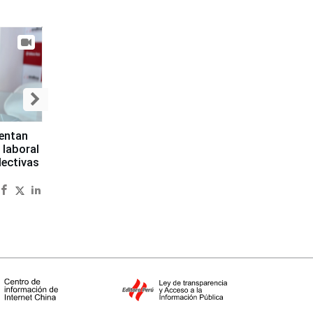
sentan
 laboral
lectivas