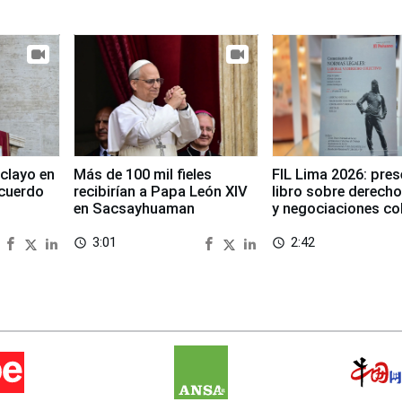
clayo en
Más de 100 mil fieles
FIL Lima 2026: pre
cuerdo
recibirían a Papa León XIV
libro sobre derecho
en Sacsayhuaman
y negociaciones co
3:01
2:42
access_time
access_time