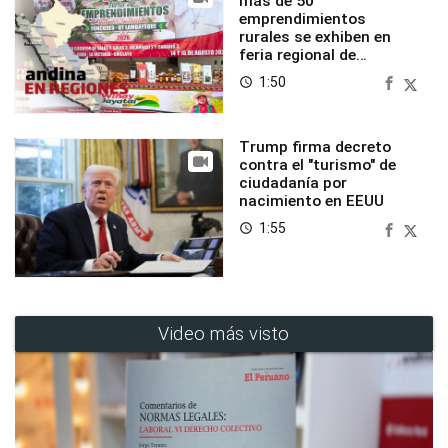
más de 50
emprendimientos
rurales se exhiben en
feria regional de
Foncodes
1:50
access_time
Trump firma decreto
contra el "turismo" de
ciudadanía por
nacimiento en EEUU
1:55
access_time
Video más visto