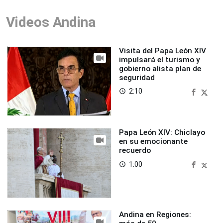
Videos Andina
Visita del Papa León XIV
impulsará el turismo y
gobierno alista plan de
seguridad
2:10
access_time
Papa León XIV: Chiclayo
en su emocionante
recuerdo
1:00
access_time
Andina en Regiones: