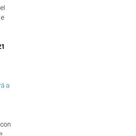
el
 e
21
rá a
ó con
e