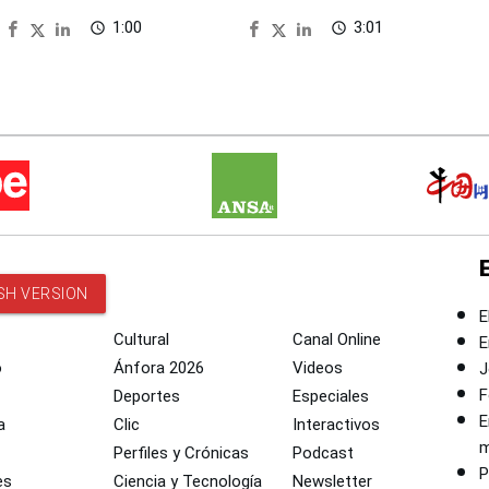
Panamericanos 2027
1:00
3:01
access_time
access_time
SH VERSION
E
Cultural
Canal Online
E
o
Ánfora 2026
Videos
J
F
Deportes
Especiales
E
a
Clic
Interactivos
m
Perfiles y Crónicas
Podcast
P
es
Ciencia y Tecnología
Newsletter