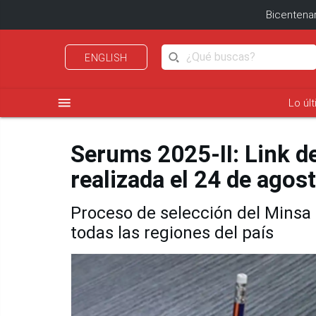
Bicentenar
ENGLISH
menu
Lo úl
Serums 2025-II: Link de
realizada el 24 de agos
Proceso de selección del Minsa
todas las regiones del país