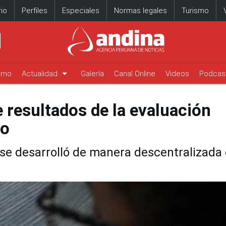
io
Perfiles
Especiales
Normas legales
Turismo
arrow_drop_down
timo
Actualidad
Galería
Canal Online
Videos
Podcas
 resultados de la evaluación
to
 se desarrolló de manera descentralizada