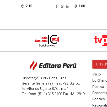
seguridad
2:10
1:00
access_time
access_time
ENGLI
Inicio
Director(e): Félix Paz Quiroz
Lo últim
Gerente General(e): Félix Paz Quiroz
Política
Av. Alfonso Ugarte 873 Lima 1
Economí
Teléfono: (51-1) 315 0400 Fax: 431 2849
Locales
Regional