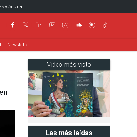
Vive Andina
t
Newsletter
Video más visto
 en
Las más leídas