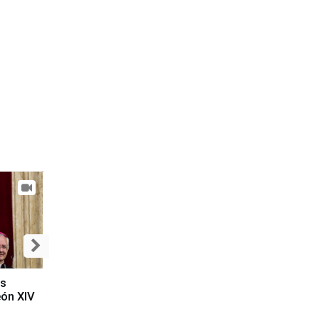
es
eón XIV