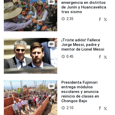
emergencia en distritos
de Junín y Huancavelica
tras sismo
2:35
access_time
¡Triste adiós! Fallece
Jorge Messi, padre y
mentor de Lionel Messi
0:45
access_time
Presidenta Fujimori
entrega módulos
escolares y anuncia
reinicio de clases en
Chongos Bajo
2:10
access_time