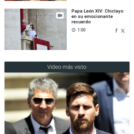
Papa León XIV: Chiclayo
en su emocionante
recuerdo
1:00
access_time
Video más visto