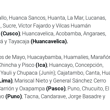
o, Huanca Sancos, Huanta, La Mar, Lucanas,
, Sucre, Víctor Fajardo y Vilcas Huamán
r
(Cusco)
; Huancavelica, Acobamba, Angaraes,
rá y Tayacaja
(Huancavelica).
os de Mayo, Huacaybamba, Huamalíes, Marañó
 Chincha y Pisco
(Ica)
; Huancayo, Concepción,
Yauli y Chupaca (Junín); Cajatambo, Canta, Hua
Lima)
; Mariscal Nieto y General Sánchez Cerro
s Carrión y Oxapampa
(Pasco)
; Puno, Chucuito, El
yo
(Puno)
; Tacna, Candarave, Jorge Basadre y