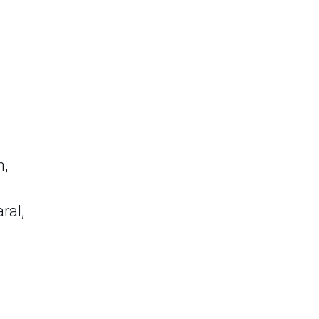
n,
ral,