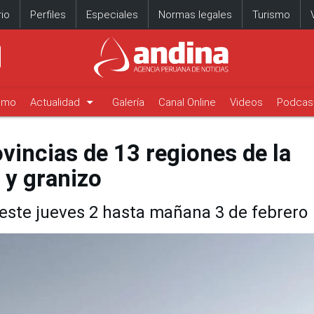
io
Perfiles
Especiales
Normas legales
Turismo
arrow_drop_down
timo
Actualidad
Galería
Canal Online
Videos
Podcas
vincias de 13 regiones de la
e y granizo
 este jueves 2 hasta mañana 3 de febrero