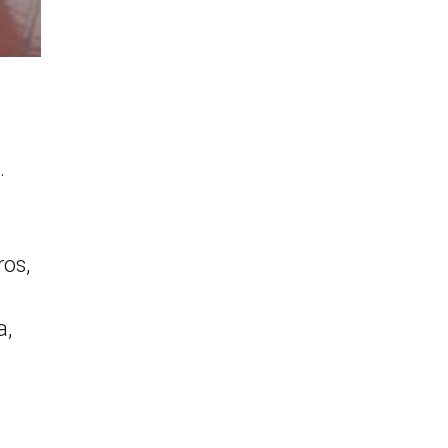
.
ros,
a,