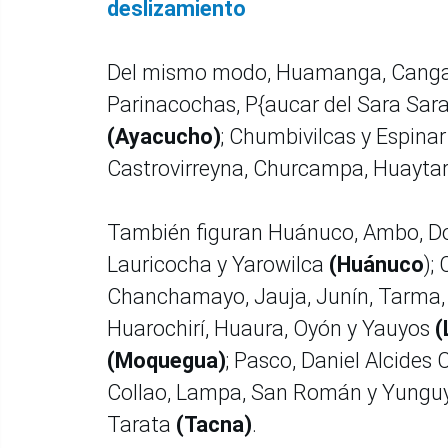
deslizamiento
Del mismo modo, Huamanga, Cangall
Parinacochas, P{aucar del Sara Sara
(Ayacucho)
; Chumbivilcas y Espina
Castrovirreyna, Churcampa, Huayta
También figuran Huánuco, Ambo, D
Lauricocha y Yarowilca
(Huánuco
);
Chanchamayo, Jauja, Junín, Tarma, 
Huarochirí, Huaura, Oyón y Yauyos
(
(Moquegua)
; Pasco, Daniel Alcide
Collao, Lampa, San Román y Yungu
Tarata
(Tacna)
.