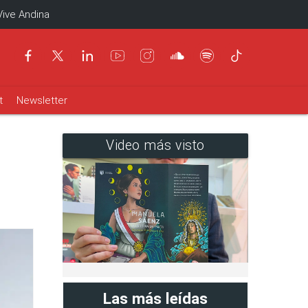
Vive Andina
t
Newsletter
Video más visto
Las más leídas