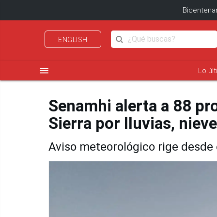
Bicentenar
ENGLISH
menu
Lo úl
Senamhi alerta a 88 pro
Sierra por lluvias, niev
Aviso meteorológico rige desde