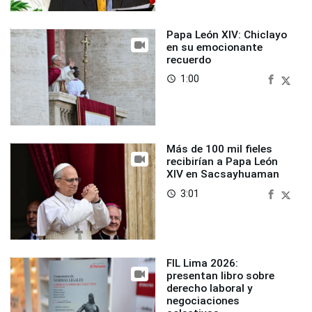
Papa León XIV: Chiclayo
en su emocionante
recuerdo
1:00
access_time
Más de 100 mil fieles
recibirían a Papa León
XIV en Sacsayhuaman
3:01
access_time
FIL Lima 2026:
presentan libro sobre
derecho laboral y
negociaciones