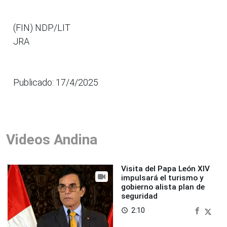
(FIN) NDP/LIT
JRA
Publicado: 17/4/2025
Videos Andina
Visita del Papa León XIV
impulsará el turismo y
gobierno alista plan de
seguridad
2:10
access_time