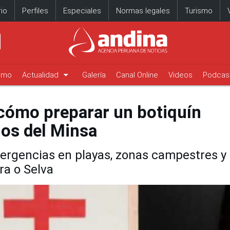
io
Perfiles
Especiales
Normas legales
Turismo
arrow_drop_down
timo
Actualidad
Galería
Canal Online
Videos
Podcas
cómo preparar un botiquín
jos del Minsa
rgencias en playas, zonas campestres y
ra o Selva