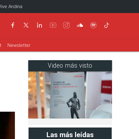
Vive Andina
t
Newsletter
Video más visto
Las más leídas