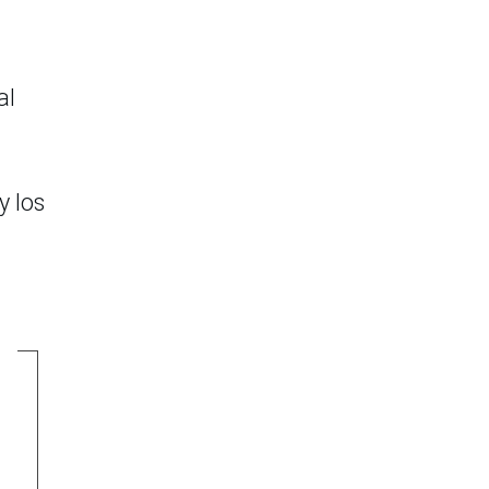
al
y los