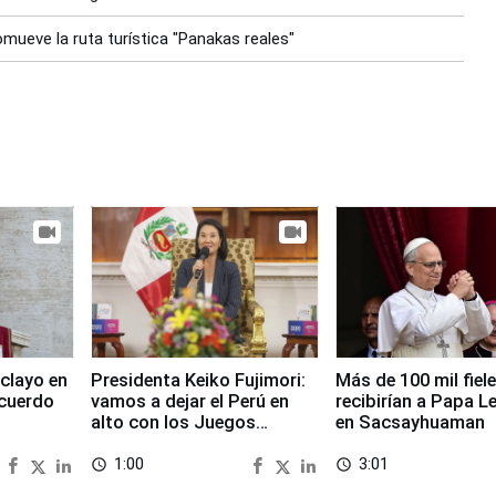
mueve la ruta turística "Panakas reales"
clayo en
Presidenta Keiko Fujimori:
Más de 100 mil fiel
cuerdo
vamos a dejar el Perú en
recibirían a Papa L
alto con los Juegos
en Sacsayhuaman
Panamericanos 2027
1:00
3:01
access_time
access_time