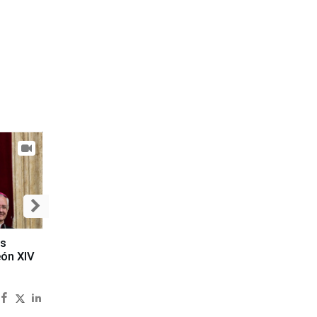
es
eón XIV