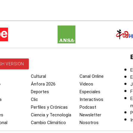
SH VERSION
E
Cultural
Canal Online
E
o
Ánfora 2026
Videos
J
F
Deportes
Especiales
E
a
Clic
Interactivos
m
Perfiles y Crónicas
Podcast
P
es
Ciencia y Tecnología
Newsletter
I
onal
Cambio Climático
Nosotros