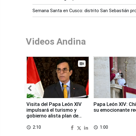
Semana Santa en Cusco: distrito San Sebastián pro
Videos Andina
Visita del Papa León XIV
Papa León XIV: Chi
impulsará el turismo y
su emocionante re
gobierno alista plan de
seguridad
2:10
1:00
access_time
access_time