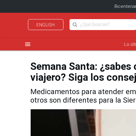
Bicentenar
ENGLISH
menu
Lo úl
Semana Santa: ¿sabes 
viajero? Siga los conse
Medicamentos para atender eme
otros son diferentes para la Sier