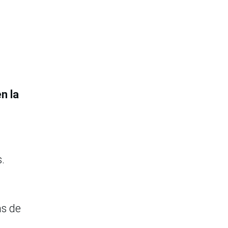
n la
.
as de