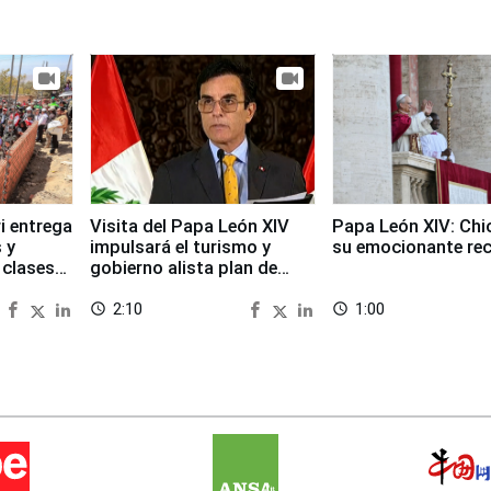
i entrega
Visita del Papa León XIV
Papa León XIV: Chi
 y
impulsará el turismo y
su emocionante re
 clases
gobierno alista plan de
seguridad
2:10
1:00
access_time
access_time