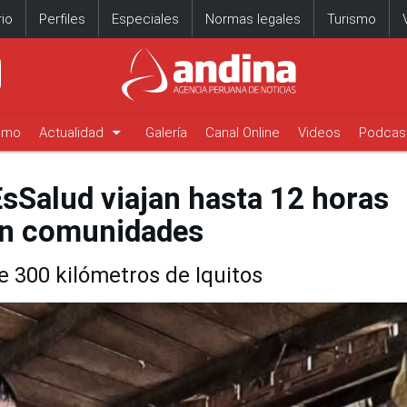
io
Perfiles
Especiales
Normas legales
Turismo
arrow_drop_down
timo
Actualidad
Galería
Canal Online
Videos
Podcas
EsSalud viajan hasta 12 horas
 en comunidades
 300 kilómetros de Iquitos