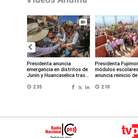
Presidenta anuncia
Presidenta Fujimor
emergencia en distritos de
módulos escolares
Junín y Huancavelica tras
anuncia reinicio de
sismo
en Chongos Bajo
2:35
2:10
access_time
access_time