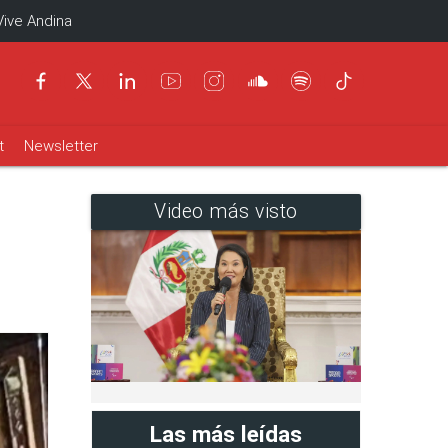
Vive Andina
t
Newsletter
Video más visto
Las más leídas