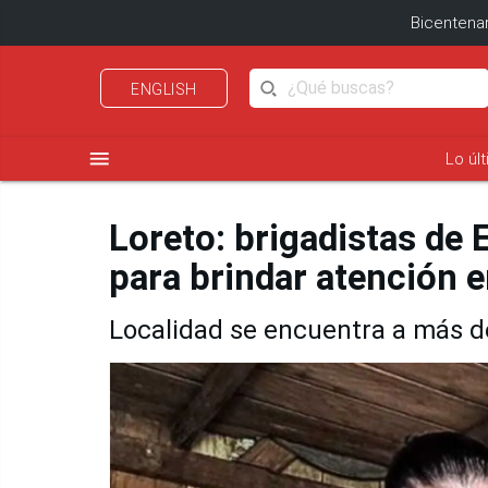
Bicentenar
ENGLISH
menu
Lo úl
Loreto: brigadistas de 
para brindar atención
Localidad se encuentra a más de