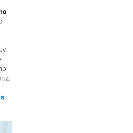
omo
o
uy
e
ano
ruz.
 a