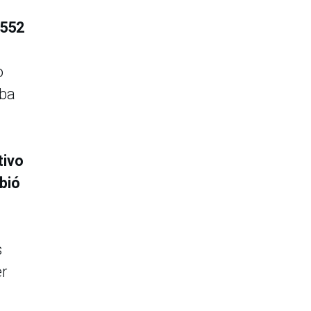
1552
o
aba
tivo
bió
s
er