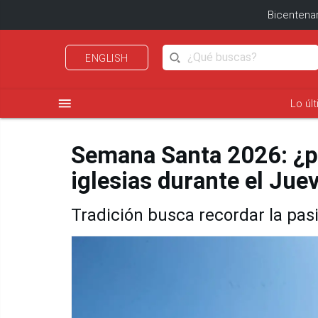
Bicentenar
ENGLISH
menu
Lo úl
Semana Santa 2026: ¿po
iglesias durante el Jue
Tradición busca recordar la pas