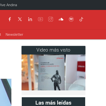
Vive Andina
t
Newsletter
Video más visto
Las más leídas