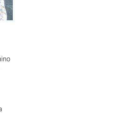
mino
a