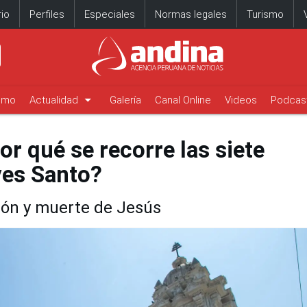
io
Perfiles
Especiales
Normas legales
Turismo
arrow_drop_down
timo
Actualidad
Galería
Canal Online
Videos
Podcas
r qué se recorre las siete
ves Santo?
ión y muerte de Jesús